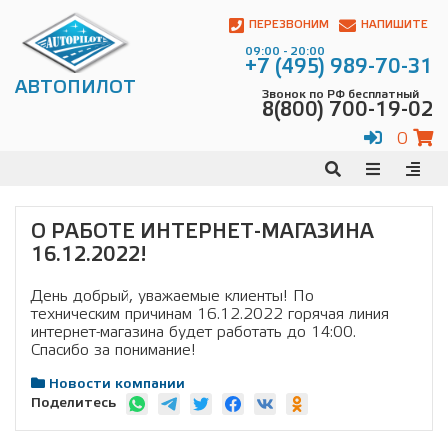
Автопилот
Контакты:
ПЕРЕЗВОНИМ
НАПИШИТЕ
Адрес:
09:00 - 20:00
ул.
+7 (495) 989-70-31
Чагинская
АВТОПИЛОТ
Звонок по РФ бесплатный
4,
8(800) 700-19-02
стр.
2
0
109380
,
Телефон:
8(800)
700-
19-
О РАБОТЕ ИНТЕРНЕТ-МАГАЗИНА
02
,
16.12.2022!
Телефон:
+7
(495)
989-
День добрый, уважаемые клиенты! По
70-
техническим причинам 16.12.2022 горячая линия
31
,
интернет-магазина будет работать до 14:00.
Электронная
Спасибо за понимание!
почта:
info@avtopilot1.ru
Новости компании
Поделитесь