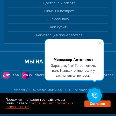
Доставка и оплата
Обмен и возврат
Самовывоз
Как купить
Регистрация пользователя
Менеджер Автопилот
МЫ НА МАРКЕТПЛЕЙСАХ
Здравствуйте! Готов помочь
вам. Напишите мне, если у
вас появятся вопросы.
Ozon
Wildberries
Yandex Market
Aliexpress
Copyright © ООО "Автопилот" 2002-2026. Все права защищены.
Создание сайта -
Продвижение бизнеса
Продолжая пользоваться сайтом, вы
Согласен
соглашаетесь с
условиями использования
Политика конфиденциальности
файлов cookie
Публичная оферта