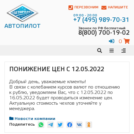
Автопилот
Контакты:
ПЕРЕЗВОНИМ
НАПИШИТЕ
Адрес:
09:00 - 20:00
ул.
+7 (495) 989-70-31
Чагинская
АВТОПИЛОТ
Звонок по РФ бесплатный
4,
8(800) 700-19-02
стр.
2
0
109380
,
Телефон:
8(800)
700-
19-
ПОНИЖЕНИЕ ЦЕН С 12.05.2022
02
,
Телефон:
+7
Добрый день, уважаемые клиенты!
(495)
В связи с колебанием курсов валют по отношению
989-
к рублю, уведомляем Вас, что с 12.05.2022 по
70-
16.05.2022 будет проводиться изменение цен.
31
,
Актуальную стоимость чехлов уточняйте у
Электронная
менеджера.
почта:
info@avtopilot1.ru
Новости компании
Поделитесь