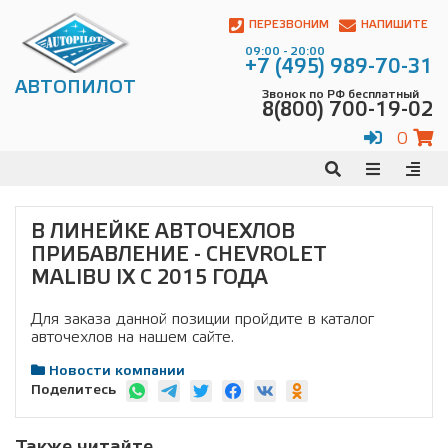
Автопилот
Контакты:
ПЕРЕЗВОНИМ
НАПИШИТЕ
Адрес:
09:00 - 20:00
ул.
+7 (495) 989-70-31
Чагинская
АВТОПИЛОТ
Звонок по РФ бесплатный
4,
8(800) 700-19-02
стр.
2
0
109380
,
Телефон:
8(800)
700-
19-
В ЛИНЕЙКЕ АВТОЧЕХЛОВ
02
,
ПРИБАВЛЕНИЕ - CHEVROLET
Телефон:
+7
(495)
MALIBU IX C 2015 ГОДА
989-
70-
Для заказа данной позиции пройдите в каталог
31
,
авточехлов на нашем сайте.
Электронная
почта:
Новости компании
info@avtopilot1.ru
Поделитесь