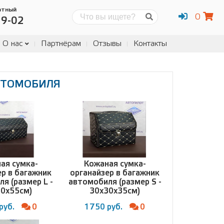
атный
0
Поиск
19-02
О нас
Партнёрам
Отзывы
Контакты
ВТОМОБИЛЯ
ая сумка-
Кожаная сумка-
ер в багажник
органайзер в багажник
я (размер L -
автомобиля (размер S -
30x55см)
30x30x35см)
руб.
0
1750 руб.
0