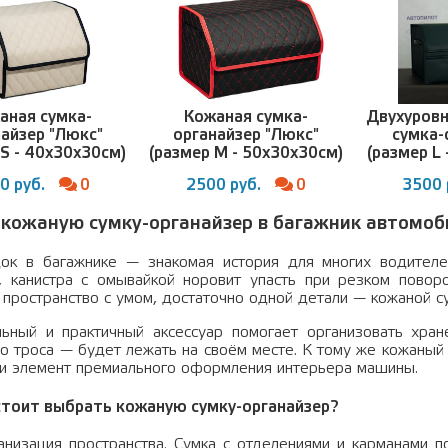
аная сумка-
Кожаная сумка-
Двухуров
найзер "Люкс"
органайзер "Люкс"
сумка-
 S - 40x30x30см)
(размер M - 50x30x30см)
(размер L
0 руб.
0
2500 руб.
0
3500 
 кожаную сумку-органайзер в багажник автомоб
ок в багажнике — знакомая история для многих водителе
, канистра с омывайкой норовит упасть при резком повор
 пространство с умом, достаточно одной детали — кожаной су
льный и практичный аксессуар помогает организовать хра
до троса — будет лежать на своём месте. К тому же кожаный
 и элемент премиального оформления интерьера машины.
стоит выбрать кожаную сумку-органайзер?
анизация пространства.
Сумка с отделениями и карманами по