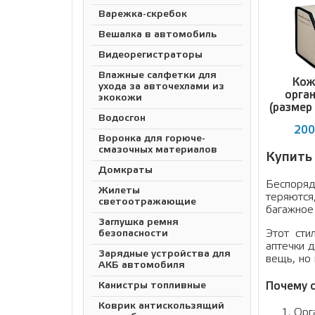
Варежка-скребок
Вешалка в автомобиль
Видеорегистраторы
Влажные салфетки для
Кож
ухода за авточехлами из
орга
экокожи
(размер
Водосгон
200
Воронка для горюче-
смазочных материалов
Купить
Домкраты
Беспоряд
Жилеты
теряются
светоотражающие
багажное
Заглушка ремня
Этот сти
безопасности
аптечки 
Зарядные устройства для
вещь, но
АКБ автомобиля
Почему 
Канистры топливные
Коврик антискользящий
Орг