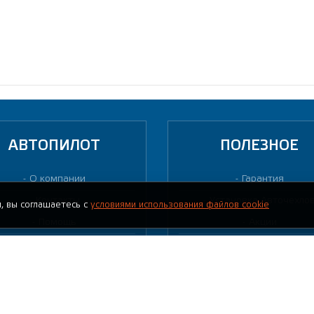
АВТОПИЛОТ
ПОЛЕЗНОЕ
О компании
Гарантия
Контакты
Установка Авточехло
, вы соглашаетесь с
условиями использования файлов cookie
Помощь
Акции
Вакансии
Индивидуальный поши
Партнерам
Написать нам
Частые вопросы
Отзывы
Письмо Директору
Почта России