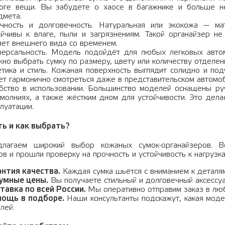
оге вещи. Вы забудете о хаосе в багажнике и больше не
дмета.
чность и долговечность.
Натуральная или экокожа — мат
ойчивы к влаге, пыли и загрязнениям. Такой органайзер н
яет внешнего вида со временем.
версальность.
Модель подойдёт для любых легковых автом
но выбрать сумку по размеру, цвету или количеству отделени
тика и стиль.
Кожаная поверхность выглядит солидно и подч
ет гармонично смотреться даже в представительском автомо
бство в использовании.
Большинство моделей оснащены ручк
 молниях, а также жёстким дном для устойчивости. Это дел
луатации.
ть и как выбрать?
лагаем широкий выбор кожаных сумок-органайзеров. Вс
в и прошли проверку на прочность и устойчивость к нагрузка
антия качества.
Каждая сумка шьётся с вниманием к деталям
умные цены.
Вы получаете стильный и долговечный аксессуа
тавка по всей России.
Мы оперативно отправим заказ в люб
ощь в подборе.
Наши консультанты подскажут, какая мод
лей.