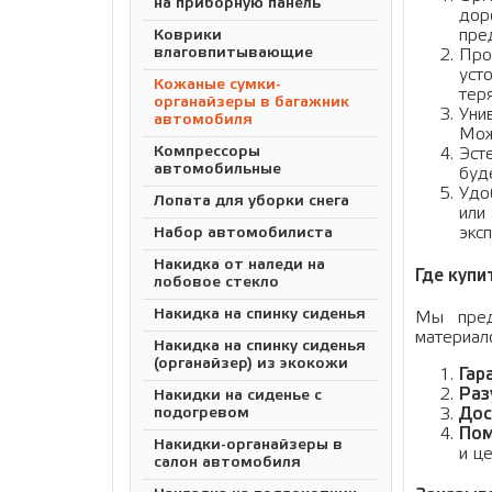
на приборную панель
дор
пре
Коврики
влаговпитывающие
Про
уст
Кожаные сумки-
тер
органайзеры в багажник
Уни
автомобиля
Мож
Компрессоры
Эсте
автомобильные
буд
Удо
Лопата для уборки снега
или
эксп
Набор автомобилиста
Накидка от наледи на
Где купи
лобовое стекло
Накидка на спинку сиденья
Мы пред
материало
Накидка на спинку сиденья
(органайзер) из экокожи
Гар
Раз
Накидки на сиденье с
Дос
подогревом
Пом
Накидки-органайзеры в
и це
салон автомобиля