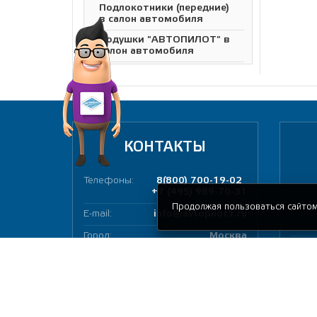
Подлокотники (передние)
в салон автомобиля
Подушки "АВТОПИЛОТ" в
салон автомобиля
Провода прикуривания
Пуфик
Пылесосы автомобильные
Рамка гос-номера
КОНТАКТЫ
Ручные опрыскиватели
Сетки багажные
Телефоны:
8(800) 700-19-02
+7 (495) 989-70-31
Сумка-органайзер в
багажник автомобиля EVA
Продолжая пользоваться сайтом
E-mail:
info@avtopilot1.ru
Сумка дорожная
Город:
Москва
АВТОПИЛОТ
Адрес:
ул. Чагинская 4, стр. 2
Тенты
Термосумки
Индекс:
109380
Тросы для буксировки
Время работы:
09:00 - 18:00