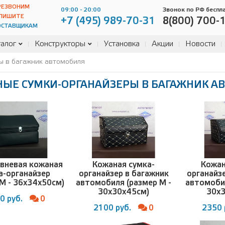
РЕЗВОНИМ
09:00 - 20:00
Звонок по РФ беспл
ПИШИТЕ
+7 (495) 989-70-31
8(800) 700-
ОСТАВЩИКАМ
алог
Конструкторы
Установка
Акции
Новости
ы в багажник автомобиля
ЫЕ СУМКИ-ОРГАНАЙЗЕРЫ В БАГАЖНИК А
вневая кожаная
Кожаная сумка-
Кожан
а-органайзер
органайзер в багажник
органайз
 M - 36x34x50см)
автомобиля (размер M -
автомобил
30x30x45см)
30x
0 руб.
0
2100 руб.
0
2350 