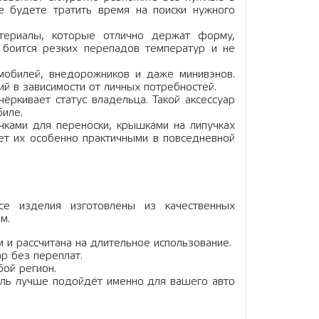
 будете тратить время на поиски нужного
ериалы, которые отлично держат форму,
е боится резких перепадов температур и не
обилей, внедорожников и даже минивэнов.
й в зависимости от личных потребностей.
ёркивает статус владельца. Такой аксессуар
биле.
ами для переноски, крышками на липучках
ает их особенно практичными в повседневной
е изделия изготовлены из качественных
м.
 и рассчитана на длительное использование.
р без переплат.
ой регион.
ель лучше подойдёт именно для вашего авто