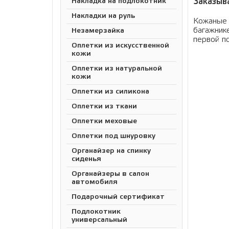
Накладка на подлокотник
Заказыв
Накладки на руль
Кожаные 
багажник
Незамерзайка
первой п
Оплетки из искусственной
кожи
Оплетки из натуральной
кожи
Оплетки из силикона
Оплетки из ткани
Оплетки меховые
Оплетки под шнуровку
Органайзер на спинку
сиденья
Органайзеры в салон
автомобиля
Подарочный сертификат
Подлокотник
универсальный