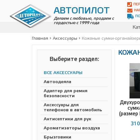
Автопилот
ПЕ
Контакты:
АВТОПИЛОТ
НА
Адрес:
П
ул.
Делаем с любовью, продаем с
гордостью с 1999 года
Чагинская
Кат
4,
стр.
Главная
Аксессуары
Кожаные сумки-органайзер
2
109380
КОЖАН
,
Телефон:
8(800)
Выберите раздел:
700-
19-
ВСЕ АКСЕССУАРЫ
02
,
Телефон:
+7
Автоодеяла
(495)
Адаптер для ремня
989-
безопасности
70-
Двухуро
31
,
Аксессуары для
сумк
Электронная
телефонов в автомобиль
(размер
почта:
Антисептики для рук
info@avtopilot1.ru
310
Ароматизаторы воздуха
Брызговики