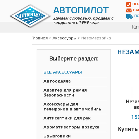
Автопилот
ПЕ
Контакты:
АВТОПИЛОТ
НА
Адрес:
П
ул.
Делаем с любовью, продаем с
гордостью с 1999 года
Чагинская
Кат
4,
стр.
Главная
Аксессуары
Незамерзайка
2
109380
НЕЗА
,
Телефон:
8(800)
Выберите раздел:
700-
19-
ВСЕ АКСЕССУАРЫ
02
,
Телефон:
+7
Автоодеяла
(495)
Адаптер для ремня
989-
безопасности
70-
Неза
31
,
Аксессуары для
а
Электронная
телефонов в автомобиль
почта:
150
Антисептики для рук
info@avtopilot1.ru
Ароматизаторы воздуха
Купить
Брызговики