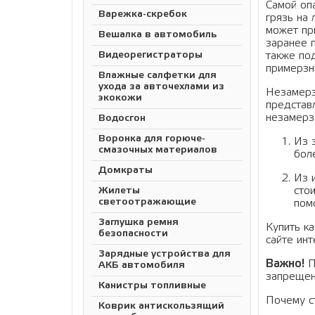
Самой оп
Варежка-скребок
грязь на
может пр
Вешалка в автомобиль
заранее 
также под
Видеорегистраторы
примерзн
Влажные салфетки для
ухода за авточехлами из
Незамерз
экокожи
представ
незамерз
Водосгон
Воронка для горюче-
Из 
смазочных материалов
бол
Домкраты
Из 
сто
Жилеты
светоотражающие
пом
Заглушка ремня
Купить к
безопасности
сайте инт
Зарядные устройства для
Важно!
П
АКБ автомобиля
запрещен
Канистры топливные
Почему с
Коврик антискользящий