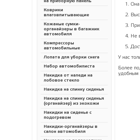
на приборную панель
Она
Коврики
Выс
влаговпитывающие
Кожаные сумки-
При
органайзеры в багажник
автомобиля
Не 
Компрессоры
Дос
автомобильные
У нас то
Лопата для уборки снега
Набор автомобилиста
Более по
удобным 
Накидка от наледи на
лобовое стекло
Накидка на спинку сиденья
Накидка на спинку сиденья
(органайзер) из экокожи
Накидки на сиденье с
подогревом
Накидки-органайзеры в
салон автомобиля