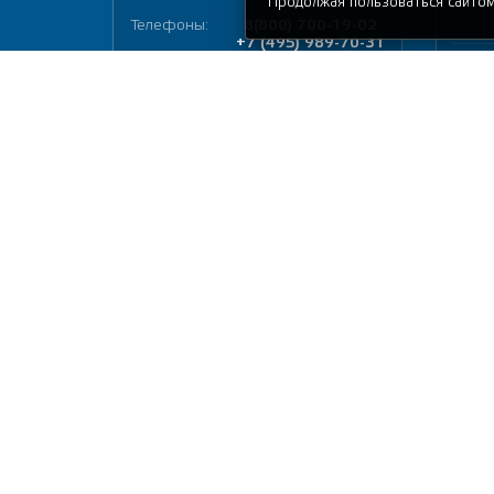
Продолжая пользоваться сайтом
Подлокотники (передние)
Телефоны:
8(800) 700-19-02
в салон автомобиля
+7 (495) 989-70-31
Подушки "АВТОПИЛОТ" в
E-mail:
info@avtopilot1.ru
салон автомобиля
Провода прикуривания
Город:
Москва
Пуфик
Адрес:
ул. Чагинская 4, стр. 2
Пылесосы автомобильные
Индекс:
109380
Рамка гос-номера
Время работы:
09:00 - 18:00
Ручные опрыскиватели
Сетки багажные
Сумка-органайзер в
багажник автомобиля EVA
Сумка дорожная
АВТОПИЛОТ
Тенты
Термосумки
Тросы для буксировки