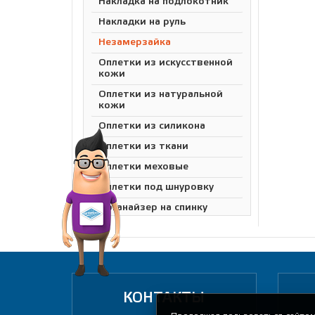
Накладка на подлокотник
Накладки на руль
Незамерзайка
Оплетки из искусственной
кожи
Оплетки из натуральной
кожи
Оплетки из силикона
Оплетки из ткани
Оплетки меховые
Оплетки под шнуровку
Органайзер на спинку
сиденья
Органайзеры в салон
автомобиля
Подарочный сертификат
Подлокотник
КОНТАКТЫ
универсальный