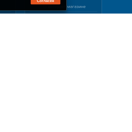
Согласен
О интернет магазине
в
Каталог товаров
Доставка и оплата
в
Обмен и возврат
Самовывоз
Как купить
Регистрация пользователя