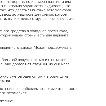
ед на дороге, но и замерзшая влага или
 значительно ухудшается видимость, что
стах. Что делать? Опытные автолюбители
ерзающую жидкость для стекол, которая
аги, пыли и мелкого мусора прилипнуть или
тного средства в холодное время года,
итории нашей страны есть два варианта
 неприятного запаха. Может поддерживать
я большой популярностью из-за низкой
 обычно добавляют отдушки, но они мало
ожно уже сегодня оптом и в розницу на
России.
х знаков и необходимых документов строго
его автомобиля!
агазине: