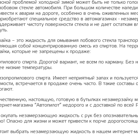
асной проблемой холодной зимой может быть не только голол
 лобовом стекле автомобиля. При большом количестве наледи
ивести к аварии на дороге, особенно в очень оживленных ме
приобретают специальное средство в автомагазинах - незам
держивает чистоту поверхности стекла и не дает остаткам вл
уть.
айка – это жидкость для омывания лобового стекла транспор
ляющая собой концентрированную смесь из спиртов. На терр
айки, которые не запрещены к продаже:
этилового спирта. Дорогой вариант, не всем по карману. Без
ее низкие температуры.
изопропилового спирта. Имеет неприятный запах и пользуетс
имости, встречается в продаже очень часто. В такие составы
огают.
ачественную, настоящую, готовую в бутылках незамерзайку м
ернет-магазина “Автопилот” недорого и с доставкой по всей 
окупать незамерзающую жидкость с рук без опознавательны
о! Опасно для жизни и может привести к порче дорогостоящ
тоит выбрать незамерзающую жидкость в нашем интернет-м