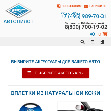
Автопилот
Контакты:
ПЕРЕЗВОНИМ
НАПИШИТЕ
Адрес:
09:00 - 20:00
ул.
+7 (495) 989-70-31
Чагинская
АВТОПИЛОТ
Звонок по РФ бесплатный
4,
8(800) 700-19-02
стр.
2
0
109380
,
Телефон:
8(800)
700-
19-
02
,
ВЫБИРИТЕ АКСЕССУАРЫ ДЛЯ ВАШЕГО АВТО
Телефон:
+7
(495)
989-
ВЫБЕРИТЕ АКСЕССУАРЫ
70-
31
,
Электронная
почта:
ОПЛЕТКИ ИЗ НАТУРАЛЬНОЙ КОЖИ
info@avtopilot1.ru