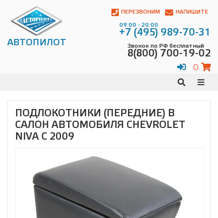
Автопилот
Контакты:
ПЕРЕЗВОНИМ
НАПИШИТЕ
Адрес:
09:00 - 20:00
ул.
+7 (495) 989-70-31
Чагинская
АВТОПИЛОТ
Звонок по РФ бесплатный
4,
8(800) 700-19-02
стр.
2
0
109380
,
Телефон:
8(800)
700-
19-
ПОДЛОКОТНИКИ (ПЕРЕДНИЕ) В
02
,
САЛОН АВТОМОБИЛЯ CHEVROLET
Телефон:
+7
(495)
NIVA C 2009
989-
70-
31
,
Электронная
почта:
info@avtopilot1.ru