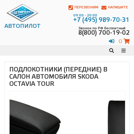
Автопилот
Контакты:
ПЕРЕЗВОНИМ
НАПИШИТЕ
Адрес:
09:00 - 20:00
ул.
+7 (495) 989-70-31
Чагинская
АВТОПИЛОТ
Звонок по РФ бесплатный
4,
8(800) 700-19-02
стр.
2
0
109380
,
Телефон:
8(800)
700-
19-
ПОДЛОКОТНИКИ (ПЕРЕДНИЕ) В
02
,
САЛОН АВТОМОБИЛЯ SKODA
Телефон:
+7
(495)
OCTAVIA TOUR
989-
70-
31
,
Электронная
почта:
info@avtopilot1.ru