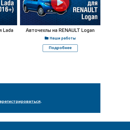
я Lada
Авточехлы на RENAULT Logan
Авточе
RENAULT
Наши работы
Подробнее
арегистрироваться
.