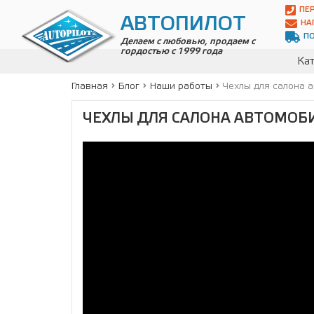
Автопилот
ПЕ
Контакты:
АВТОПИЛОТ
НА
Адрес:
П
ул.
Делаем с любовью, продаем с
гордостью с 1999 года
Чагинская
Кат
4,
стр.
Главная
Блог
Наши работы
Чехлы для салона 
2
109380
ЧЕХЛЫ ДЛЯ САЛОНА АВТОМОБИ
,
Телефон:
8(800)
700-
19-
02
,
Телефон:
+7
(495)
989-
70-
31
,
Электронная
почта:
info@avtopilot1.ru