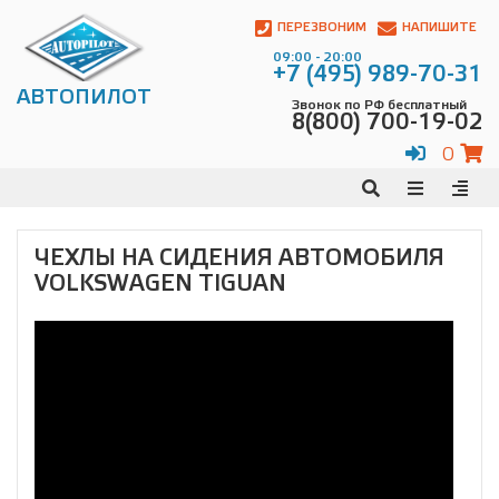
Автопилот
Контакты:
ПЕРЕЗВОНИМ
НАПИШИТЕ
Адрес:
09:00 - 20:00
ул.
+7 (495) 989-70-31
Чагинская
АВТОПИЛОТ
Звонок по РФ бесплатный
4,
8(800) 700-19-02
стр.
2
0
109380
,
Телефон:
8(800)
700-
19-
ЧЕХЛЫ НА СИДЕНИЯ АВТОМОБИЛЯ
02
,
VOLKSWAGEN TIGUAN
Телефон:
+7
(495)
989-
70-
31
,
Электронная
почта:
info@avtopilot1.ru