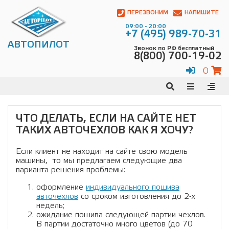
Автопилот
Контакты:
ПЕРЕЗВОНИМ
НАПИШИТЕ
Адрес:
09:00 - 20:00
ул.
+7 (495) 989-70-31
Чагинская
АВТОПИЛОТ
Звонок по РФ бесплатный
4,
8(800) 700-19-02
стр.
2
0
109380
,
Телефон:
8(800)
700-
19-
ЧТО ДЕЛАТЬ, ЕСЛИ НА САЙТЕ НЕТ
02
,
ТАКИХ АВТОЧЕХЛОВ КАК Я ХОЧУ?
Телефон:
+7
(495)
989-
Если клиент не находит на сайте свою модель
70-
машины, то мы предлагаем следующие два
31
,
варианта решения проблемы:
Электронная
оформление
индивидуального пошива
почта:
авточехлов
со сроком изготовления до 2-х
info@avtopilot1.ru
недель;
ожидание пошива следующей партии чехлов.
В партии достаточно много цветов (до 70