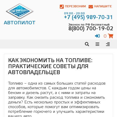
Автопилот
Контакты:
ПЕРЕЗВОНИМ
НАПИШИТЕ
Адрес:
09:00 - 20:00
ул.
+7 (495) 989-70-31
Чагинская
АВТОПИЛОТ
Звонок по РФ бесплатный
4,
8(800) 700-19-02
стр.
2
0
109380
,
Телефон:
8(800)
700-
19-
КАК ЭКОНОМИТЬ НА ТОПЛИВЕ:
02
,
ПРАКТИЧЕСКИЕ СОВЕТЫ ДЛЯ
Телефон:
+7
(495)
АВТОВЛАДЕЛЬЦЕВ
989-
70-
Топливо – одна из самых больших статей расходов
31
,
для автомобилистов. С каждым годом цены на
Электронная
бензин и дизель растут, а с ними и затраты на
почта:
заправку. Как снизить расход топлива и сэкономить
info@avtopilot1.ru
деньги? Есть несколько простых и эффективных
способов, которые помогут вам оптимизировать
потребление горючего и улучшить характеристики
вашего авто.