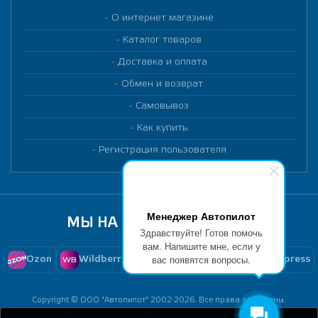
О интернет магазине
Каталог товаров
Доставка и оплата
Обмен и возврат
Самовывоз
Как купить
Регистрация пользователя
Менеджер Автопилот
МЫ НА МАРКЕТПЛЕЙСАХ
Здравствуйте! Готов помочь
вам. Напишите мне, если у
вас появятся вопросы.
Ozon
Wildberries
Yandex Market
Aliexpress
Copyright © ООО "Автопилот" 2002-2026. Все права защищены.