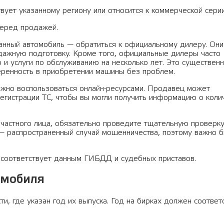
ует указанному региону или относится к коммерческой серии
перед продажей.
нный автомобиль — обратиться к официальному дилеру. Он
дажную подготовку. Кроме того, официальные дилеры часто
 и услуги по обслуживанию на несколько лет. Это существен
еренность в приобретении машины без проблем.
ожно воспользоваться онлайн-ресурсами. Продавец может
регистрации ТС, чтобы вы могли получить информацию о коли
 частного лица, обязательно проведите тщательную проверк
— распространенный случай мошенничества, поэтому важно 
 соответствует данным ГИБДД и судебных приставов.
омобиля
и, где указан год их выпуска. Год на бирках должен соответ