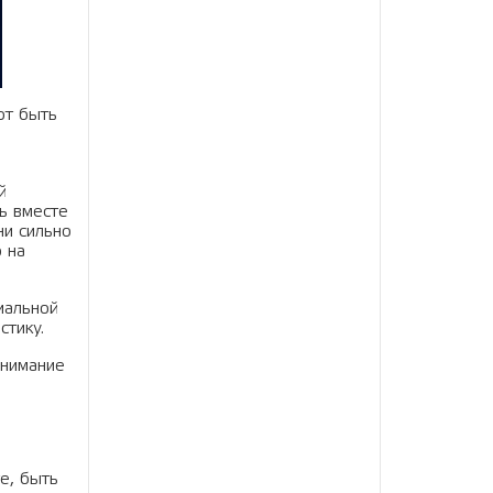
ют быть
й
ь вместе
ни сильно
 на
иальной
стику.
внимание
е, быть