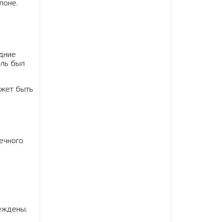
лоне.
адние
иль был
ожет быть
ечного
еждены.