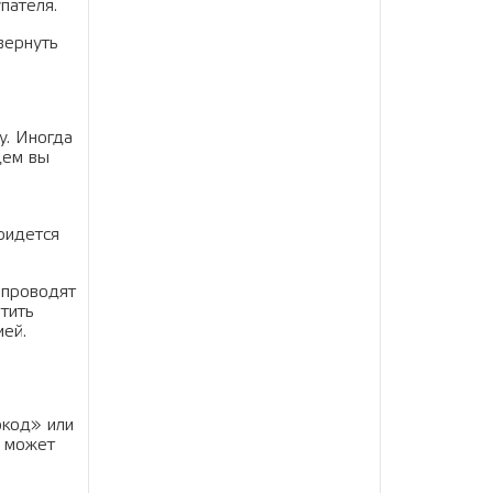
пателя.
вернуть
у. Иногда
щем вы
ридется
 проводят
тить
ией.
окод» или
о может