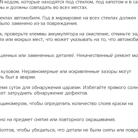
N-кодом, которые находятся под стеклом, под капотом и в са
ы и должны совпадать во всех местах.
еклах автомобиля. Год в маркировке на всех стеклах должен
 было заменено из-за повреждения.
к, проверьте клеммы аккумулятора на окисление, откиньте з
и или мокрых мест, что может указывать на то, что автомоб
ашенных или замененных деталей. Некачественный ремонт м
кузовом. Неравномерные или искривленные зазоры могут
ль был в аварии.
емя суток для обнаружения царапин. Избегайте прямого солн
ожет затруднить обнаружение дефектов.
щиномером, чтобы определить количество слоев краски на
но на предмет снятия или повторного окрашивания.
олтов, чтобы убедиться, что детали не были сняты или повр