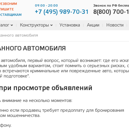
РЕЗВОНИМ
09:00 - 20:00
Звонок по РФ беспл
ПИШИТЕ
+7 (495) 989-70-31
8(800) 700-
ОСТАВЩИКАМ
алог
Конструкторы
Установка
Акции
Новости
жанного автомобиля
АННОГО АВТОМОБИЛЯ
автомобиля, первый вопрос, который возникает: где его иска
мым удобным вариантом, стоит помнить о серьезных рисках, 
то встречаются криминальные или поврежденные авто, котор
й подготовке".
 при просмотре объявлений
 внимание на несколько моментов:
нно если продавец требует предоплату для бронирования
ком мошенничества.
фону.