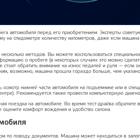
бега автомобиля перед его приобретением. Эксперты совету
му на спидометре количеству километров, даже если машина
 несколько методов. Вы можете воспользоваться специально
нформацию о пробеге (в некоторых случаях это можно сделат
е стоит обратить внимание на износ педалей и руля — если о
зким, возможно, машина прошла гораздо больше, чем указано
осмотр нижней части автомобиля на подъёмнике или в спец
центре). Рекомендуется также провести компьютерную диагно
ая поездка на автомобиле. Во время тест-драйва обратите 
же оцените комфорт вождения и удобство салона.
омобиля
ком по поводу документов. Машина может находиться в залог