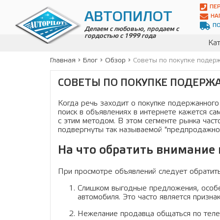
Автопилот
ПЕ
Контакты:
АВТОПИЛОТ
НА
Адрес:
П
ул.
Делаем с любовью, продаем с
гордостью с 1999 года
Чагинская
Кат
4,
стр.
Главная
Блог
Обзор
Советы по покупке подер
2
109380
СОВЕТЫ ПО ПОКУПКЕ ПОДЕРЖ
,
Телефон:
8(800)
700-
Когда речь заходит о покупке подержанного 
19-
поиск в объявлениях в интернете кажется са
02
,
с этим методом. В этом сегменте рынка час
Телефон:
+7
подвергнуты так называемой "предпродажно
(495)
989-
На что обратить внимание
70-
31
,
При просмотре объявлений следует обратить
Электронная
почта:
Слишком выгодные предложения, особе
info@avtopilot1.ru
автомобиля. Это часто является призна
Нежелание продавца общаться по теле