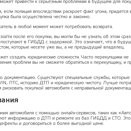
о может привести к серьёзным проблемам в будущем для поку
, если полиция впоследствии раскроет факт угона, придется 
упка была осуществлена честно и законно.
жатель в любой момент может потребовать возврата.
ойти после его покупки, вы могли бы не узнать об этом сраз
 поступают в ГИБДД с задержкой. Это означает, что в буду
естом, которые несете уже вы, а не предыдущий владелец.
жет создать юридические сложности. Часто перекупщики не
вения проблем вы не сможете обратиться к перекупщику, и п
го документацию. Существуют специальные службы, которые
VIN, ПТС, историю ДТП и юридическую чистоту. Лучше потра
м рисковать покупкой автомобиля с неправильной документац
вания
ния автомобиля с помощью онлайн-сервисов, таких как «Авт
ируют информацию о ДТП и ремонте из баз ГИБДД и СТО. Эт
дефекты и договориться о более выгодной цене.