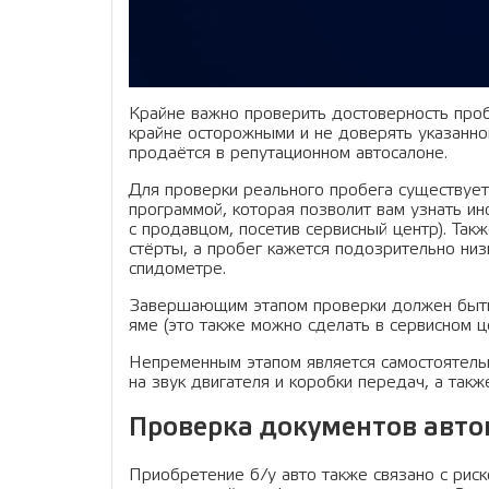
Крайне важно проверить достоверность про
крайне осторожными и не доверять указанно
продаётся в репутационном автосалоне.
Для проверки реального пробега существует
программой, которая позволит вам узнать и
с продавцом, посетив сервисный центр). Такж
стёрты, а пробег кажется подозрительно ни
спидометре.
Завершающим этапом проверки должен быть 
яме (это также можно сделать в сервисном 
Непременным этапом является самостоятельн
на звук двигателя и коробки передач, а так
Проверка документов авт
Приобретение б/у авто также связано с рис