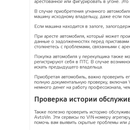
арестованной или фигурировать в угоне. Эт
В случае приобретения угнанного автомобиля
машину исходному владельцу, даже если пок
Если машина находится в залоге, залогодер
При аресте автомобиля, который может произ
данные о задолженностях перед приставами
столкнетесь с проблемами, связанными с ар
Покупка автомобиля у перекупщика также мо
регистрируют себя в ПТС. В случае возникно
искать предыдущего владельца.
Приобретая автомобиль, важно проверить е
полную документальную проверку, включая 
немного денег на работу профессионала, че
Проверка истории обслужи
Также полезно проверить историю обслужива
AvtoVin. Эти сервисы по VIN-номеру агрег
помочь вам выявить скрытые проблемы или 