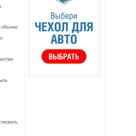
.
и обычно
но
честве
у
быть
ствовать