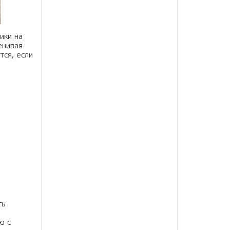
ики на
енивая
тся, если
ть
ю с