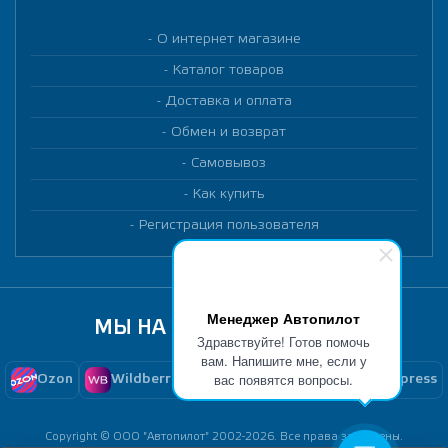
О интернет магазине
Каталог товаров
Доставка и оплата
Обмен и возврат
Самовывоз
Как купить
Регистрация пользователя
Менеджер Автопилот
МЫ НА МАРКЕТПЛЕЙСАХ
Здравствуйте! Готов помочь
вам. Напишите мне, если у
вас появятся вопросы.
Ozon
Wildberries
Yandex Market
Aliexpress
Copyright © ООО "Автопилот" 2002-2026. Все права защищены.