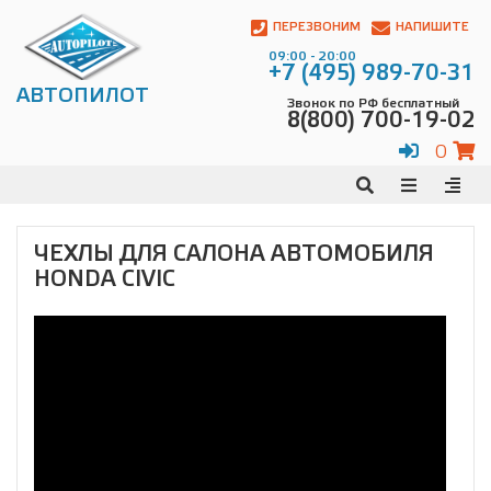
Автопилот
Контакты:
ПЕРЕЗВОНИМ
НАПИШИТЕ
Адрес:
09:00 - 20:00
ул.
+7 (495) 989-70-31
Чагинская
АВТОПИЛОТ
Звонок по РФ бесплатный
4,
8(800) 700-19-02
стр.
2
0
109380
,
Телефон:
8(800)
700-
19-
ЧЕХЛЫ ДЛЯ САЛОНА АВТОМОБИЛЯ
02
,
HONDA CIVIC
Телефон:
+7
(495)
989-
70-
31
,
Электронная
почта:
info@avtopilot1.ru